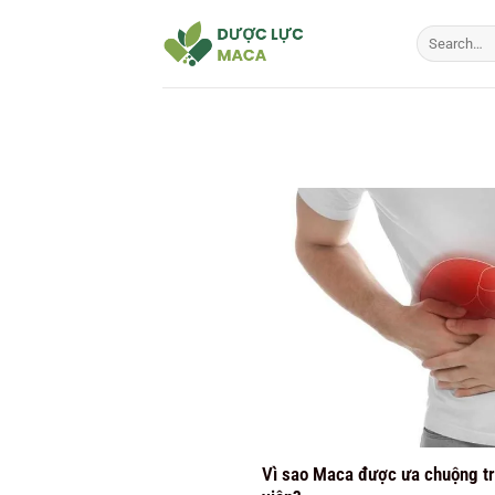
Bỏ
qua
nội
dung
Vì sao Maca được ưa chuộng tr