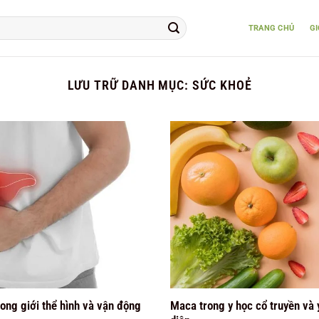
TRANG CHỦ
GI
LƯU TRỮ DANH MỤC:
SỨC KHOẺ
ong giới thể hình và vận động
Maca trong y học cổ truyền và y