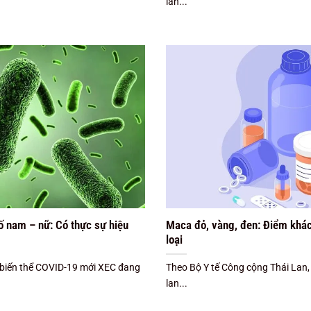
lan...
tố nam – nữ: Có thực sự hiệu
Maca đỏ, vàng, đen: Điểm khác
loại
 biến thể COVID-19 mới XEC đang
Theo Bộ Y tế Công cộng Thái Lan
lan...