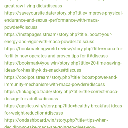
great-raw-living-diet#discuss
https://saveyoursite.date/story.php?title=improve-physical-
endurance-and-sexual-performance-with-maca-
powder#discuss
https://instapages.stream/story.php?title=boost-your-
energy-and-vigor-with-maca-powder#discuss
https://bookmarkingworld.review/story.php?title=maca-for-
fertility-how-operates-and-proven-tips-for-it#discuss
https://bookmark4you.win/story.php?title=20-time-saving-
ideas-for-healthy-kids-snacks#discuss
https://coolpot.stream/story.php?title=boost-power-and-
immunity-mechanism-with-maca-powder#discuss
https://linkagogo.trade/story.php?title=the-correct-maca-
dosage-for-adults#discuss
https://gpsites.win/story.php?title=healthy-breakfast-ideas-
for-weight-reduction#discuss
https://ondashboard.win/story.php?title=tips-when-
deciding-to-take-maca-are-going-to-gives-you-