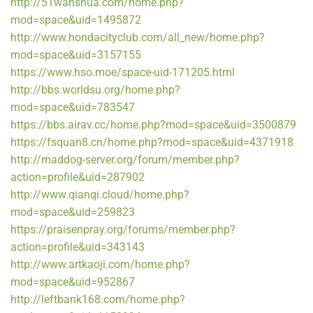
http://51wanshua.com/home.php?
mod=space&uid=1495872
http://www.hondacityclub.com/all_new/home.php?
mod=space&uid=3157155
https://www.hso.moe/space-uid-171205.html
http://bbs.worldsu.org/home.php?
mod=space&uid=783547
https://bbs.airav.cc/home.php?mod=space&uid=3500879
https://fsquan8.cn/home.php?mod=space&uid=4371918
http://maddog-server.org/forum/member.php?
action=profile&uid=287902
http://www.qianqi.cloud/home.php?
mod=space&uid=259823
https://praisenpray.org/forums/member.php?
action=profile&uid=343143
http://www.artkaoji.com/home.php?
mod=space&uid=952867
http://leftbank168.com/home.php?