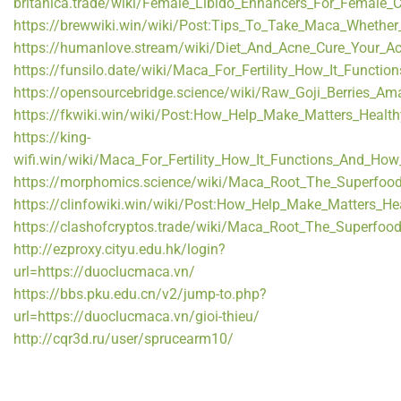
britanica.trade/wiki/Female_Libido_Enhancers_For_Fema
https://brewwiki.win/wiki/Post:Tips_To_Take_Maca_Whether
https://humanlove.stream/wiki/Diet_And_Acne_Cure_Your_A
https://funsilo.date/wiki/Maca_For_Fertility_How_It_Funct
https://opensourcebridge.science/wiki/Raw_Goji_Berries_Am
https://fkwiki.win/wiki/Post:How_Help_Make_Matters_Healt
https://king-
wifi.win/wiki/Maca_For_Fertility_How_It_Functions_And_How
https://morphomics.science/wiki/Maca_Root_The_Superfoo
https://clinfowiki.win/wiki/Post:How_Help_Make_Matters_H
https://clashofcryptos.trade/wiki/Maca_Root_The_Superfo
http://ezproxy.cityu.edu.hk/login?
url=https://duoclucmaca.vn/
https://bbs.pku.edu.cn/v2/jump-to.php?
url=https://duoclucmaca.vn/gioi-thieu/
http://cqr3d.ru/user/sprucearm10/