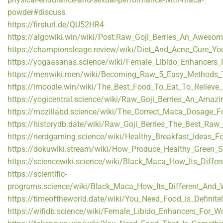
powder#discuss
https://firsturl.de/QU52HR4
https://algowiki.win/wiki/Post:Raw_Goji_Berries_An_Aweso
https://championsleage.review/wiki/Diet_And_Acne_Cure_
https://yogaasanas.science/wiki/Female_Libido_Enhanc
https://menwiki.men/wiki/Becoming_Raw_5_Easy_Methods_T
https://imoodle.win/wiki/The_Best_Food_To_Eat_To_Relieve
https://yogicentral.science/wiki/Raw_Goji_Berries_An_Amaz
https://mozillabd.science/wiki/The_Correct_Maca_Dosage_F
https://historydb.date/wiki/Raw_Goji_Berries_The_Best_Raw_
https://nerdgaming.science/wiki/Healthy_Breakfast_Ideas_F
https://dokuwiki.stream/wiki/How_Produce_Healthy_Green_
https://sciencewiki.science/wiki/Black_Maca_How_Its_Diffe
https://scientific-
programs.science/wiki/Black_Maca_How_Its_Different_And_
https://timeoftheworld.date/wiki/You_Need_Food_Is_Defin
https://wifidb.science/wiki/Female_Libido_Enhancers_F