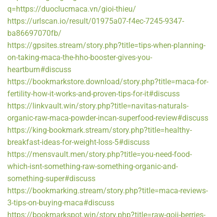
q=https://duoclucmaca.vn/gioi-thieu/
https://urlscan.io/result/01975a07-f4ec-7245-9347-
ba86697070fb/
https://gpsites.stream/story.php?title=tips-when-planning-
on-taking-maca-the-hho-booster-gives-you-
heartburn#discuss
https://bookmarkstore.download/story.php?title=maca-for-
fertility-how-it-works-and-proven-tips-for-it#discuss
https://linkvault.win/story.php?title=navitas-naturals-
organic-raw-maca-powder-incan-superfood-review#discuss
https://king-bookmark.stream/story.php?title=healthy-
breakfast-ideas-for-weight-loss-5#discuss
https://mensvault.men/story.php?title=you-need-food-
which-isnt-something-raw-something-organic-and-
something-super#discuss
https://bookmarking.stream/story.php?title=maca-reviews-
3-tips-on-buying-maca#discuss
https://bookmarkspot.win/story.php?title=raw-goji-berries-