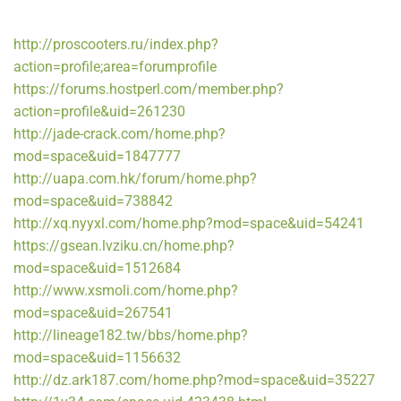
http://proscooters.ru/index.php?
action=profile;area=forumprofile
https://forums.hostperl.com/member.php?
action=profile&uid=261230
http://jade-crack.com/home.php?
mod=space&uid=1847777
http://uapa.com.hk/forum/home.php?
mod=space&uid=738842
http://xq.nyyxl.com/home.php?mod=space&uid=54241
https://gsean.lvziku.cn/home.php?
mod=space&uid=1512684
http://www.xsmoli.com/home.php?
mod=space&uid=267541
http://lineage182.tw/bbs/home.php?
mod=space&uid=1156632
http://dz.ark187.com/home.php?mod=space&uid=35227