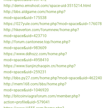
http://demo.emshost.com/space-uid-3515214.html
http://bbs.aldgame.com/home.php?
mod=space&uid=175538
https://027yule.com/home.php?mod=space&uid=176078
http://hkeverton.com/forumnew/home.php?
mod=space&uid=423710
http://forum.cantonese.top/home.php?
mod=space&uid=983609
https://www.ddhszz.com/home.php?
mod=space&uid=4958410
https://www.tianjinzhaopin.cn/home.php?
mod=space&uid=259231
http://bbs.py27.com/home.php?mod=space&uid=462240
http://mem168.com/bbs/home.php?
mod=space&uid=1046920
http://bitcoinviagraforum.com/member.php?
action=profile&uid=579041