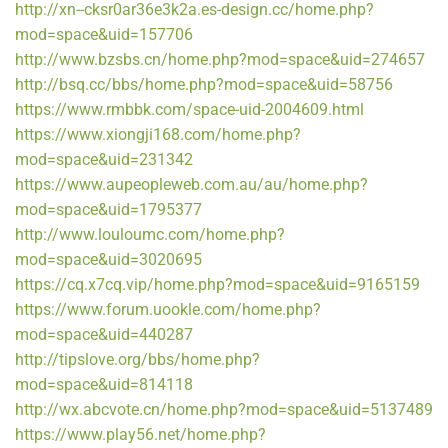
http://xn--cksr0ar36e3k2a.es-design.cc/home.php?
mod=space&uid=157706
http://www.bzsbs.cn/home.php?mod=space&uid=274657
http://bsq.cc/bbs/home.php?mod=space&uid=58756
https://www.rmbbk.com/space-uid-2004609.html
https://www.xiongji168.com/home.php?
mod=space&uid=231342
https://www.aupeopleweb.com.au/au/home.php?
mod=space&uid=1795377
http://www.louloumc.com/home.php?
mod=space&uid=3020695
https://cq.x7cq.vip/home.php?mod=space&uid=9165159
https://www.forum.uookle.com/home.php?
mod=space&uid=440287
http://tipslove.org/bbs/home.php?
mod=space&uid=814118
http://wx.abcvote.cn/home.php?mod=space&uid=5137489
https://www.play56.net/home.php?