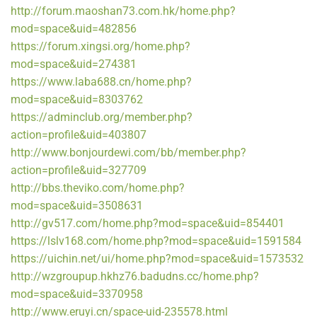
http://forum.maoshan73.com.hk/home.php?
mod=space&uid=482856
https://forum.xingsi.org/home.php?
mod=space&uid=274381
https://www.laba688.cn/home.php?
mod=space&uid=8303762
https://adminclub.org/member.php?
action=profile&uid=403807
http://www.bonjourdewi.com/bb/member.php?
action=profile&uid=327709
http://bbs.theviko.com/home.php?
mod=space&uid=3508631
http://gv517.com/home.php?mod=space&uid=854401
https://lslv168.com/home.php?mod=space&uid=1591584
https://uichin.net/ui/home.php?mod=space&uid=1573532
http://wzgroupup.hkhz76.badudns.cc/home.php?
mod=space&uid=3370958
http://www.eruyi.cn/space-uid-235578.html