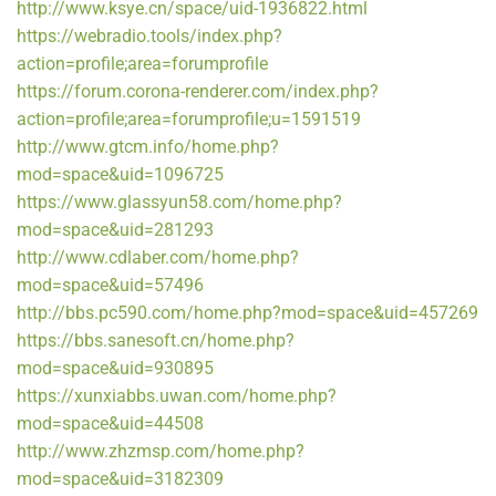
http://www.ksye.cn/space/uid-1936822.html
https://webradio.tools/index.php?
action=profile;area=forumprofile
https://forum.corona-renderer.com/index.php?
action=profile;area=forumprofile;u=1591519
http://www.gtcm.info/home.php?
mod=space&uid=1096725
https://www.glassyun58.com/home.php?
mod=space&uid=281293
http://www.cdlaber.com/home.php?
mod=space&uid=57496
http://bbs.pc590.com/home.php?mod=space&uid=457269
https://bbs.sanesoft.cn/home.php?
mod=space&uid=930895
https://xunxiabbs.uwan.com/home.php?
mod=space&uid=44508
http://www.zhzmsp.com/home.php?
mod=space&uid=3182309