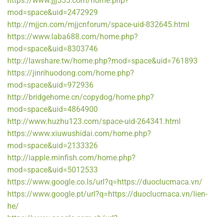
https://www.jjj555.com/home.php?
mod=space&uid=2472929
http://mjjcn.com/mjjcnforum/space-uid-832645.html
https://www.laba688.com/home.php?
mod=space&uid=8303746
http://lawshare.tw/home.php?mod=space&uid=761893
https://jinrihuodong.com/home.php?
mod=space&uid=972936
http://bridgehome.cn/copydog/home.php?
mod=space&uid=4864900
http://www.huzhu123.com/space-uid-264341.html
https://www.xiuwushidai.com/home.php?
mod=space&uid=2133326
http://iapple.minfish.com/home.php?
mod=space&uid=5012533
https://www.google.co.ls/url?q=https://duoclucmaca.vn/
https://www.google.pt/url?q=https://duoclucmaca.vn/lien-
he/