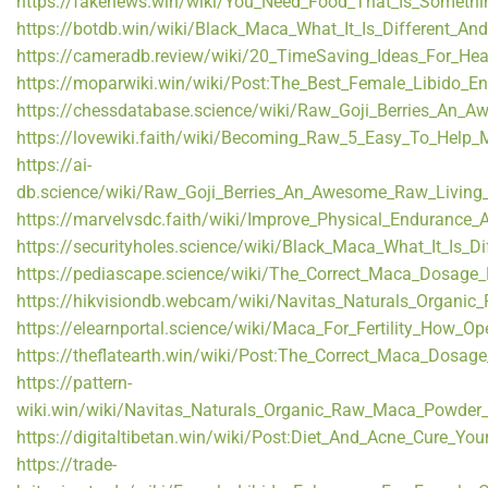
https://fakenews.win/wiki/You_Need_Food_That_Is_Somet
https://botdb.win/wiki/Black_Maca_What_It_Is_Different_An
https://cameradb.review/wiki/20_TimeSaving_Ideas_For_He
https://moparwiki.win/wiki/Post:The_Best_Female_Libido_
https://chessdatabase.science/wiki/Raw_Goji_Berries_An_
https://lovewiki.faith/wiki/Becoming_Raw_5_Easy_To_Help_M
https://ai-
db.science/wiki/Raw_Goji_Berries_An_Awesome_Raw_Living_
https://marvelvsdc.faith/wiki/Improve_Physical_Enduranc
https://securityholes.science/wiki/Black_Maca_What_It_Is_D
https://pediascape.science/wiki/The_Correct_Maca_Dosage_
https://hikvisiondb.webcam/wiki/Navitas_Naturals_Organ
https://elearnportal.science/wiki/Maca_For_Fertility_How_O
https://theflatearth.win/wiki/Post:The_Correct_Maca_Dosage
https://pattern-
wiki.win/wiki/Navitas_Naturals_Organic_Raw_Maca_Powder
https://digitaltibetan.win/wiki/Post:Diet_And_Acne_Cure_Y
https://trade-