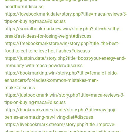
heartburn#discuss
https://lovebookmark.date/story.php?title=maca-reviews-3-
tips-on-buying-maca#discuss
https://socialbookmarknew.win/story.php?title=healthy-
breakfast-ideas-for-losing-weight#discuss
https://freebookmarkstore.win/story.php?title=the-best-
food-to-eat-to-relieve-hot-flashes#discuss
https://justpin.date/story.php?title=boost-your-energy-and-
immunity-with-maca-powder#discuss
https://bookmarking.win/story.php?title=female-libido-
enhancers-for-ladies-common-mistakes-men-
make#discuss
https://justbookmark.win/story.php?title=maca-reviews-3-
tips-on-buying-maca#discuss
https://bookmarkzones.trade/story.php?title=raw-goji-
berries-an-amazing-raw-living-diet#discuss
https://livebookmark.stream/story.php?title=improve-
physical-endurance-and-sexual-performance-with-maca-